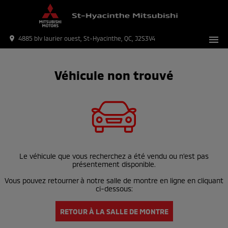
menu
place
4885 blv laurier ouest, St-Hyacinthe, QC, J2S3V4
Véhicule non trouvé
Le véhicule que vous recherchez a été vendu ou n’est pas
présentement disponible.
Vous pouvez retourner à notre salle de montre en ligne en cliquant
ci-dessous:
RETOUR À LA SALLE DE MONTRE