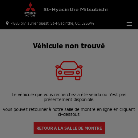
menu
place
4885 blv laurier ouest, St-Hyacinthe, QC, J2S3V4
Véhicule non trouvé
Le véhicule que vous recherchez a été vendu ou n’est pas
présentement disponible.
Vous pouvez retourner à notre salle de montre en ligne en cliquant
ci-dessous:
RETOUR À LA SALLE DE MONTRE