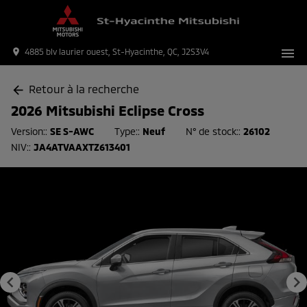
menu
place
4885 blv laurier ouest, St-Hyacinthe, QC, J2S3V4
Retour à la recherche
arrow_back
2026 Mitsubishi Eclipse Cross
Version::
SE S-AWC
Type::
Neuf
N° de stock::
26102
NIV::
JA4ATVAAXTZ613401
keyboard_arrow_left
keyboard_arrow_right