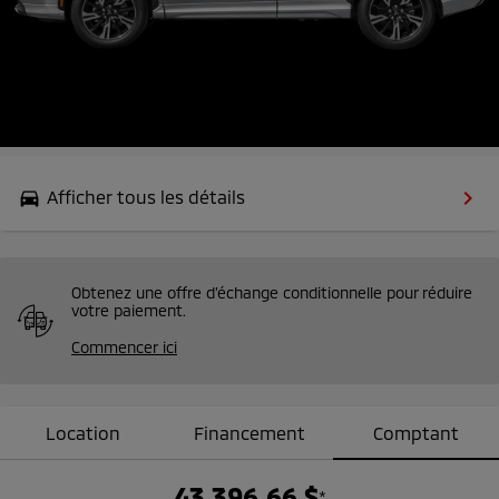
keyboard_arrow_right
Afficher tous les détails
drive_eta
Obtenez une offre d’échange conditionnelle pour réduire
votre paiement.
Commencer ici
Location
Financement
Comptant
43 396,66 $
*