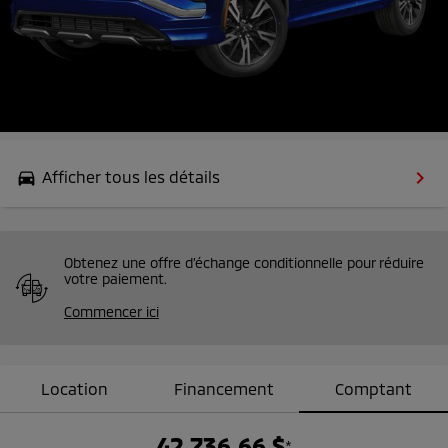
keyboard_arrow_right
Afficher tous les détails
drive_eta
Obtenez une offre d’échange conditionnelle pour réduire
votre paiement.
Commencer ici
Location
Financement
Comptant
42 736,66 $
*