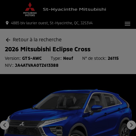
menu
place
4885 blv laurier ouest, St-Hyacinthe, QC, J2S3V4
Retour à la recherche
arrow_back
2026 Mitsubishi Eclipse Cross
Version::
GT S-AWC
Type::
Neuf
N° de stock::
26115
NIV::
JA4ATVAA0TZ613388
keyboard_arrow_left
keyboard_arrow_right