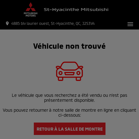
menu
place
4885 blv laurier ouest, St-Hyacinthe, QC, J2S3V4
Véhicule non trouvé
Le véhicule que vous recherchez a été vendu ou n’est pas
présentement disponible.
Vous pouvez retourner à notre salle de montre en ligne en cliquant
ci-dessous:
RETOUR À LA SALLE DE MONTRE