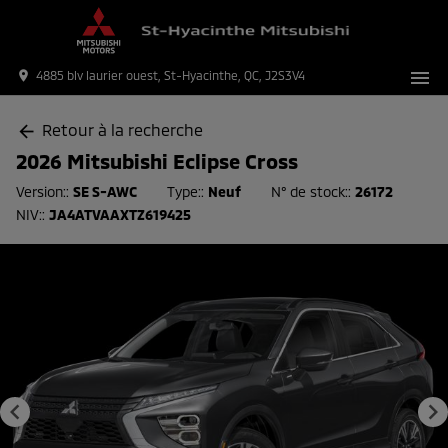
menu
place
4885 blv laurier ouest, St-Hyacinthe, QC, J2S3V4
Retour à la recherche
arrow_back
2026 Mitsubishi Eclipse Cross
Version::
SE S-AWC
Type::
Neuf
N° de stock::
26172
NIV::
JA4ATVAAXTZ619425
keyboard_arrow_left
keyboard_arrow_right