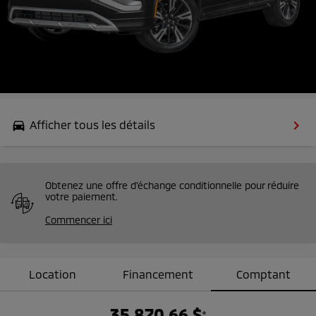
keyboard_arrow_right
Afficher tous les détails
drive_eta
Obtenez une offre d’échange conditionnelle pour réduire
votre paiement.
Commencer ici
Location
Financement
Comptant
35 870,66 $
*